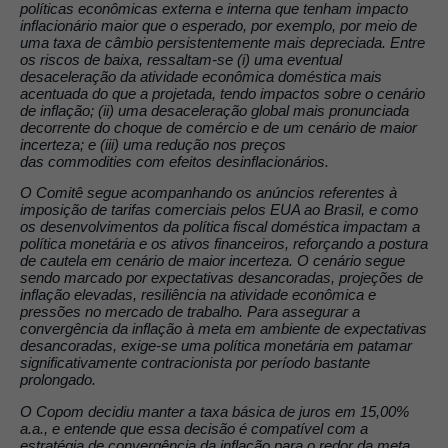
políticas econômicas externa e interna que tenham impacto
inflacionário maior que o esperado, por exemplo, por meio de
uma taxa de câmbio persistentemente mais depreciada. Entre
os riscos de baixa, ressaltam-se (i) uma eventual
desaceleração da atividade econômica doméstica mais
acentuada do que a projetada, tendo impactos sobre o cenário
de inflação; (ii) uma desaceleração global mais pronunciada
decorrente do choque de comércio e de um cenário de maior
incerteza; e (iii) uma redução nos preços
das commodities com efeitos desinflacionários.
O Comitê segue acompanhando os anúncios referentes à
imposição de tarifas comerciais pelos EUA ao Brasil, e como
os desenvolvimentos da política fiscal doméstica impactam a
política monetária e os ativos financeiros, reforçando a postura
de cautela em cenário de maior incerteza. O cenário segue
sendo marcado por expectativas desancoradas, projeções de
inflação elevadas, resiliência na atividade econômica e
pressões no mercado de trabalho. Para assegurar a
convergência da inflação à meta em ambiente de expectativas
desancoradas, exige-se uma política monetária em patamar
significativamente contracionista por período bastante
prolongado.
O Copom decidiu manter a taxa básica de juros em 15,00%
a.a., e entende que essa decisão é compatível com a
estratégia de convergência da inflação para o redor da meta