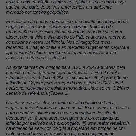
reflexos nas condições financeiras globais. Tal cenário exige
cautela por parte de países emergentes em ambiente
marcado por tensão geopolítica.
Em relação ao cenário doméstico, o conjunto dos indicadores
segue apresentando, conforme esperado, trajetória de
moderação no crescimento da atividade econômica, como
observado na última divulgação do PIB, enquanto o mercado
de trabalho mostra resiliência. Nas divulgações mais
recentes, a inflação cheia e as medidas subjacentes seguiram
apresentando algum arrefecimento, mas mantiveram-se
acima da meta para a inflação.
As expectativas de inflação para 2025 e 2026 apuradas pela
pesquisa Focus permanecem em valores acima da meta,
situando-se em 4,4% e 4,2%, respectivamente. A projeção de
inflação do Copom para o segundo trimestre de 2027, atual
horizonte relevante de política monetária, situa-se em 3,2% no
cenário de referência (Tabela 1).
Os riscos para a inflação, tanto de alta quanto de baixa,
seguem mais elevados do que o usual. Entre os riscos de alta
para o cenário inflacionário e as expectativas de inflação,
destacam-se (i) uma desancoragem das expectativas de
inflação por período mais prolongado; (ii) uma maior resiliência
na inflação de serviços do que a projetada em função de um
hiato do produto mais positivo; e (iii) uma conjunção de