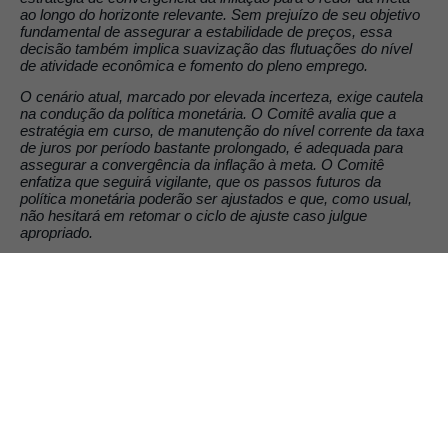
ao longo do horizonte relevante. Sem prejuízo de seu objetivo
fundamental de assegurar a estabilidade de preços, essa
decisão também implica suavização das flutuações do nível
de atividade econômica e fomento do pleno emprego.
O cenário atual, marcado por elevada incerteza, exige cautela
na condução da política monetária. O Comitê avalia que a
estratégia em curso, de manutenção do nível corrente da taxa
de juros por período bastante prolongado, é adequada para
assegurar a convergência da inflação à meta. O Comitê
enfatiza que seguirá vigilante, que os passos futuros da
política monetária poderão ser ajustados e que, como usual,
não hesitará em retomar o ciclo de ajuste caso julgue
apropriado.
Votaram por essa decisão os seguintes membros do Comitê:
Gabriel Muricca Galípolo (presidente), Ailton de Aquino
Santos, Diogo Abry Guillen, Gilneu Francisco Astolfi Vivan,
Izabela Moreira Correa, Nilton José Schneider David, Paulo
Picchetti, Renato Dias de Brito Gomes e Rodrigo Alves
Teixeira.”