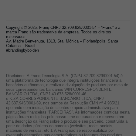
Copyright © 2025. Franq CNPJ 32.709.829/0001-54 – “Franq” e a
marca Franq são trademarks da empresa. Todos os direitos
reservados.
Av. Madre Benvenuta, 1313, Sta. Mônica – Florianópolis, Santa
Catarina – Brasil
#brandingbybolden
Disclaimer: A Franq Tecnologia S.A. (CNPJ 32.709.829/0001-54) é
uma plataforma de tecnologia que integra instituições financeira a
bancários autônomos, e realiza a divulgação de produtos por meio de
seus correspondentes bancários WIN CORRESPONDENTE
BANCÁRIO LTDA, CNPJ 40.673.528/0001-46
e K.ZA CORRESPONDENTE BANCÁRIO LTDA, CNPJ
42.637.945/0001-69, nos termos da Resolução CMN nº 4.935/21,
operando com indicação de clientes e apoio administrativo para
instituições financeiras “PARCEIRAS”. As informações contidas nesta
página foram redigidas pelo nosso time de curadoria e representam
uma descrição da Franq sobre o produto e seu parceiro, construída a
partir de dados públicos do parceiro (websites, redes sociais,
materiais de vendas, etc.). A Franq não se responsabiliza por
eventuais alterações nas características ou features dos produtos,