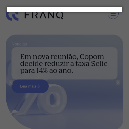
Notícias
Em nova reunião, Copom
decide reduzir a taxa Selic
para 14% ao ano.
Leia mais