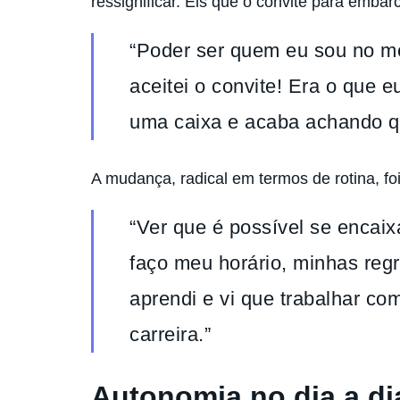
ressignificar. Eis que o convite para emba
“Poder ser quem eu sou no me
aceitei o convite! Era o que 
uma caixa e acaba achando que
A mudança, radical em termos de rotina, f
“Ver que é possível se encaixa
faço meu horário, minhas regr
aprendi e vi que trabalhar c
carreira.”
Autonomia no dia a dia