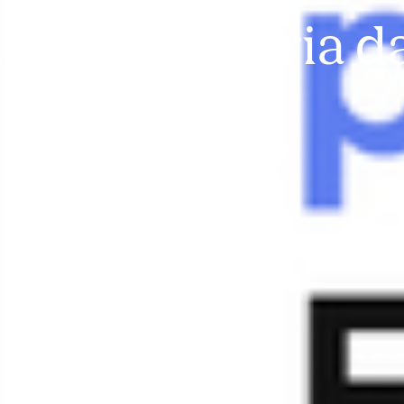
Personal Bankers
ista com Maria d
Perez
Por
Eduardo Tesch
Publicado em
19/02/2021