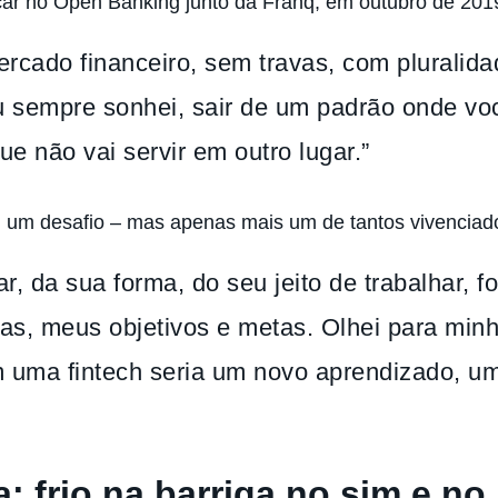
rcar no Open Banking junto da Franq, em outubro de 201
rcado financeiro, sem travas, com pluralida
eu sempre sonhei, sair de um padrão onde voc
 não vai servir em outro lugar.”
oi um desafio – mas apenas mais um de tantos vivenciad
r, da sua forma, do seu jeito de trabalhar, f
as, meus objetivos e metas. Olhei para minha
om uma fintech seria um novo aprendizado, u
: frio na barriga no sim e no