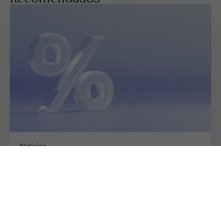
Notícias
Em nova reunião, Copom decide
reduzir a taxa Selic para 14% ao ano.
Laura Oliveira
agosto 5, 2026