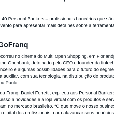
 40 Personal Bankers – profissionais bancários que são
vento para apresentar mais detalhes sobre a ferramenta,
#GoFranq
 ocorreu no cinema do Multi Open Shopping, em Florianó
ranq Openbank, detalhado pelo CEO e founder da fintech
anceiro e algumas possibilidades para o futuro do segme
auxiliar, com sua tecnologia, na distribuição de produ
cou Paulo.
 Franq, Daniel Ferretti, explicou aos Personal Banker
cesso a novidades e a loja virtual com os produtos e ser
tuam no mercado brasileiro. “O que move o nosso busines
digital dos profissionais, para alavancar seus negócios