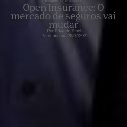
Insights
Novidades
Open Insurance: O
mercado de seguros vai
mudar
Por
Eduardo Tesch
Publicado em
28/07/2021